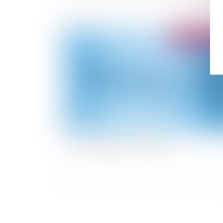
Publié le :
16/05/
Les nouvelles extensions gTLD