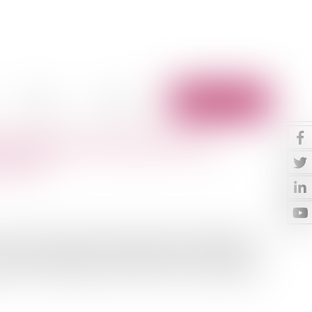
Vidéos
Contact
Espace client
ocial après l'arrêt de la Cour
r 2013
23-7 du code de commerce dispose que la libération du
décision du gérant.Les faits :Une EURL est constituée le
uteur d'un cinquième (1.000 €) par l'associé unique.Sa