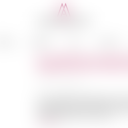
cédure
Médiation
Actus
Honoraires
Sur la libération du capital s
d'appel de Paris du 5 févrie
Publié le :
15/05/2013
Source :
www.eurojuris.fr
En cas de libération partielle, l'article L.2
surplus intervient en une ou plusieurs fois sur 
8 août 2008 au capital de 5 000 €, libéré à ha
liquidation judiciaire a été ouverte par j...
Lire la suite