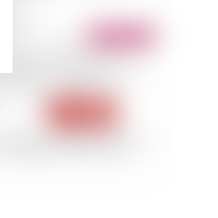
Publié le :
15/05/2013
 la libération du capital social après l'arrêt de
Cour d'appel de Paris du 5 février 2013