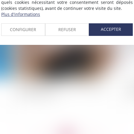
quels cookies nécessitant votre consentement seront déposés
(cookies statistiques), avant de continuer votre visite du site.
Plus d'informations
2013
Publié le :
15/05/2013
ACCEPTER
CONFIGURER
REFUSER
La contestation de l’infraction constatée par
Sur
radar automatique
la 