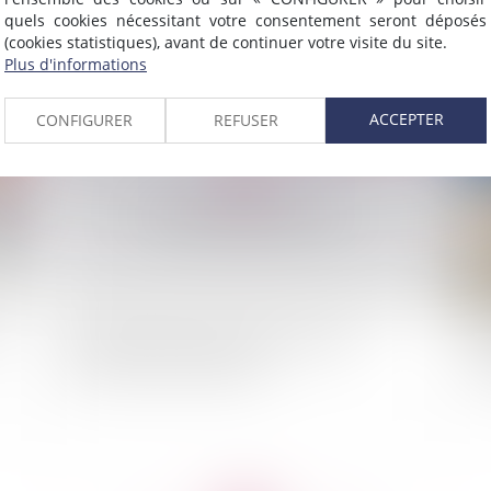
quels cookies nécessitant votre consentement seront déposés
(cookies statistiques), avant de continuer votre visite du site.
Plus d'informations
2010
Publié le :
12/08/2010
ACCEPTER
CONFIGURER
REFUSER
Accident de trajet: exclusion de la faute
Te
inexcusable de l'employeur
co