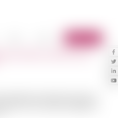
Vidéos
Contact
Espace client
 des procédures collectives aux
ssement judiciaire ouvert à l’égard d’un Avocat, la Cour
s articles 88, 89, 97 et 104 de la Loi de Sauvegarde du
ectives Dans le cadre de l’appel d’un jugement de
oc...