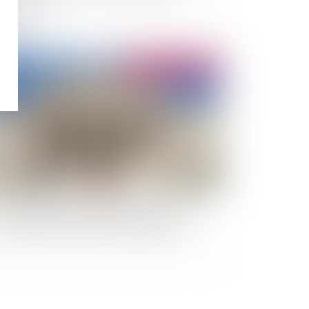
Publié le :
12/08/2010
xtes étendant le bénéfice des procédures
llectives aux avocats inconstitutionnels?