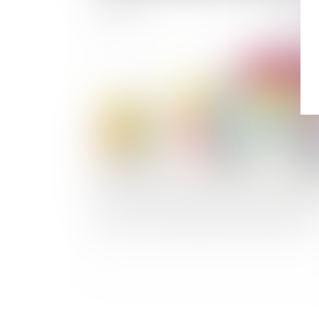
conduire
Publié le :
12/08/
Succession: brièvement qui sont les héritiers?