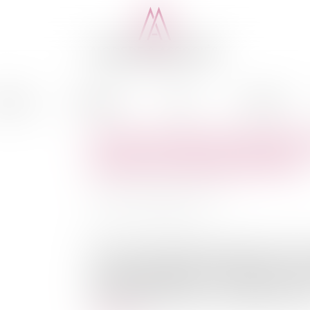
cédure
Médiation
Actus
Honoraires
Textes étendant le bénéfice
avocats inconstitutionnels?
Auteur : MINAULT Patricia
Publié le :
12/08/2010
Source :
www.eurojuris.fr
Dans le cadre de l’appel d’un jugement de redre
a accepté de transmettre la QPC portant sur le
26 juillet 2005.Avocat et procédures coll
redressement judiciaire ouvert à l’égard d’un Av