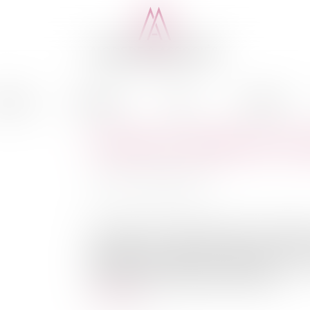
cédure
Médiation
Actus
Honoraires
Travaux sur existants et ou
Auteur : GAUVIN Ludovic
Publié le :
11/02/2026
Source :
www.eurojuris.fr
Cass, 3ème civ, 22 janvier 2026, n°24-12.809
dispositions de l’article 1792 du code civil e
réception, pour déterminer l’application ou no
les travaux de rénovation qui sont par na...
Lire la suite