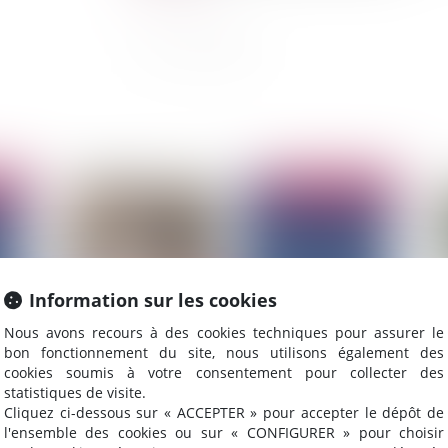
2026
Publié le :
16/02/2026
Information sur les cookies
Nous avons recours à des cookies techniques pour assurer le
bon fonctionnement du site, nous utilisons également des
cookies soumis à votre consentement pour collecter des
statistiques de visite.
Remboursement des frais liés au télétravail :
Ce
Cliquez ci-dessous sur « ACCEPTER » pour accepter le dépôt de
comparaison juridique entre la France,
ces
l'ensemble des cookies ou sur « CONFIGURER » pour choisir
l'Allemagne et l’Autriche
d’