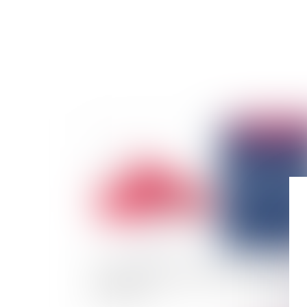
Publié le :
17/02/
L’agonie de l’élément intentionnel du délit de
favoritisme