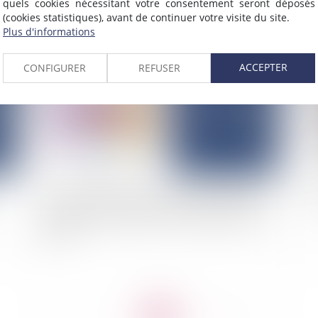
quels cookies nécessitant votre consentement seront déposés
(cookies statistiques), avant de continuer votre visite du site.
Plus d'informations
2026
Publié le :
12/02/2026
ACCEPTER
CONFIGURER
REFUSER
Concurrence déloyale : le juge ne peut interdire
Tr
une activité au-delà des seuls comportements
fautifs
<<
<
...
7
8
9
10
11
12
13
...
>
>>