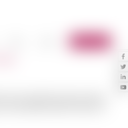
Vidéos
Contact
Espace client
vrage
 Le sujet de la qualification d’ouvrage au regard des
st tout à fait essentiel, au même titre que celui de la
n de la responsabilité décennale des constructeurs. Or,