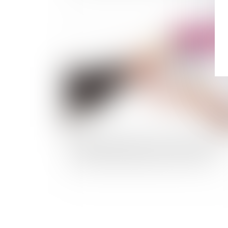
Publié le :
05/11/
Liquidation judiciaire: certains actifs peuvent
être vendus à l’amiable mais à un prix réel