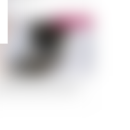
Publié le :
03/11/2014
éosurveillance au travail : la CNIL met en
meure la société APPLE RETAIL France