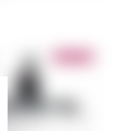
Publié le :
05/11/2014
ministration: application du nouveau principe
 "silence vaut accord"