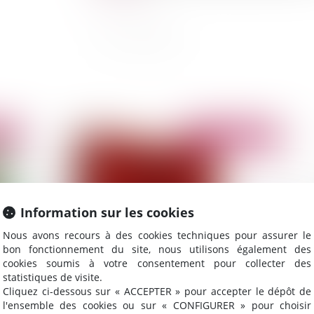
2014
Publié le :
06/11/2014
Information sur les cookies
Nous avons recours à des cookies techniques pour assurer le
bon fonctionnement du site, nous utilisons également des
cookies soumis à votre consentement pour collecter des
statistiques de visite.
Le Juge Administratif et l’ordre des
Ad
Cliquez ci-dessous sur « ACCEPTER » pour accepter le dépôt de
licenciements économiques
du
l'ensemble des cookies ou sur « CONFIGURER » pour choisir