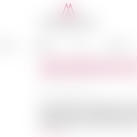
cédure
Médiation
Actus
Honoraires
Vidéosurveillance au travail
société APPLE RETAIL Fran
Publié le :
03/11/2014
Source :
www.eurojuris.fr
Le 14 octobre 2014, la Présidente de la CNIL a
APPLE RETAIL France, l’enjoignant à mettre en
APPLE STORE situés sur le territoire frança
a fait l’objet d’une mise en demeure portant sur l
Lire la suite