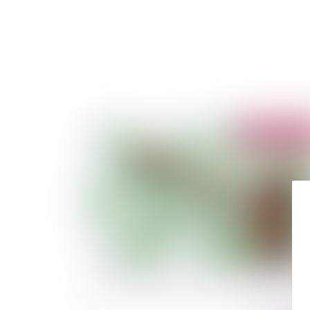
Publié le :
12/11/
Non-lieu à statuer et frais irrépétibles