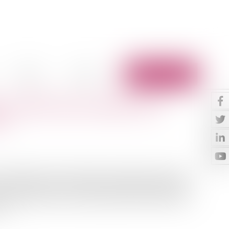
Vidéos
Contact
Espace client
 : la CNIL met en demeure la
ce
 adopté une mise en demeure à l’encontre de la société
 conformité tous les systèmes de vidéosurveillance des
is.En décembre 2013, la société APPLE RETAIL FRANCE
e...