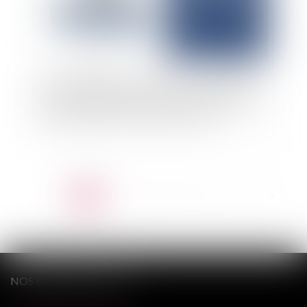
Saisie-attribution : précisions sur la possibilité
pour la caution d’agir contre la sous-caution sur
le fondement d’un acte de prêt notarié
<<
<
1
2
3
4
5
6
7
...
>
>>
NOS DERNIERS TWEETS