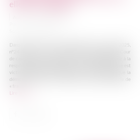
elle être engagée ?
Auteur : BAIKOFF Stéphane
Publié le :
21/08/2025
Source :
www.eurojuris.fr
Dans deux arrêts du 12 juin 2025 (Com, 12 juin 2025,
n°24-13.697 ; Com, 12 juin 2025, n° 24-10.168), la Cour
de cassation s’est prononcée sur le régime applicable à la
responsabilité de la Banque lorsque l’usager bancaire est
victime de fraude au Président. La Cour rappelle que la
démonstration par la victime de la seule escroquerie de
« fra...
Lire la suite