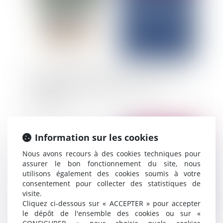
Cession de créance d’assurance : le réparateur
cessionnaire reste tenu par le contrat
d’assurance
Publié le :
05/12/2025
Information sur les cookies
Nous avons recours à des cookies techniques pour
assurer le bon fonctionnement du site, nous
utilisons également des cookies soumis à votre
consentement pour collecter des statistiques de
visite.
Cliquez ci-dessous sur « ACCEPTER » pour accepter
le dépôt de l'ensemble des cookies ou sur «