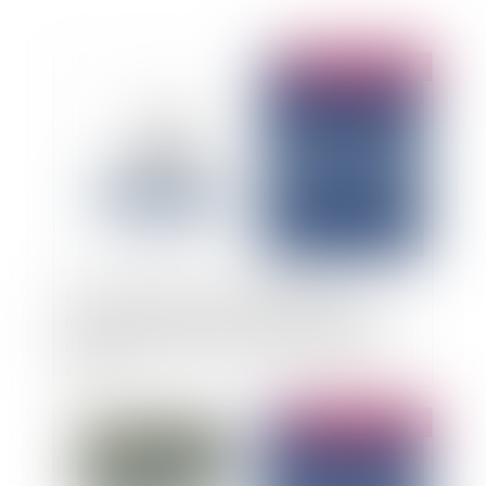
Publié le :
08/04/2026
Fraudes au virement : le principe de non-
immixtion de la banque justifie que la notion
d’anomalie apparente reste d’interprétation
stricte
Publié le :
16/02/2026