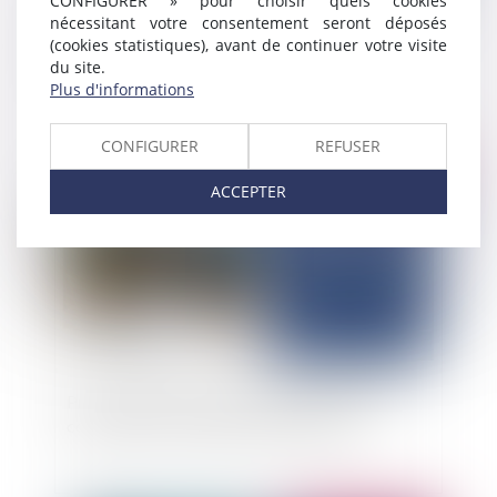
CONFIGURER » pour choisir quels cookies
nécessitant votre consentement seront déposés
Bancaire / Sûretés : prescription de la nullité du
(cookies statistiques), avant de continuer votre visite
cautionnement
du site.
Plus d'informations
CONFIGURER
REFUSER
Publié le :
29/10/2025
ACCEPTER
Prescription de la responsabilité de l’expert-
comptable : le délai butoir de vingt ans