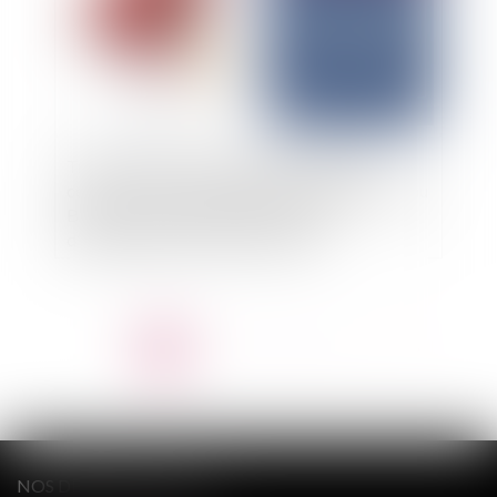
Transformation d’une SARL en SAS avant
cession : plus besoin d’attendre la publication au
BODACC pour bénéficier de droits
d’enregistrement au taux de 0,1%
<<
<
1
2
3
4
5
6
>
>>
NOS DERNIERS TWEETS