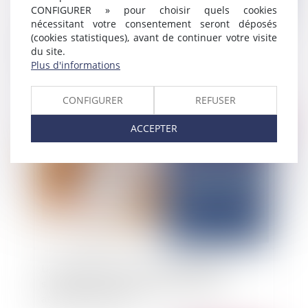
CONFIGURER » pour choisir quels cookies
nécessitant votre consentement seront déposés
(cookies statistiques), avant de continuer votre visite
Offre de cession de parts sociales : une offre
du site.
exprimée en pourcentage du capital est valable
Plus d'informations
CONFIGURER
REFUSER
Publié le :
21/05/2025
ACCEPTER
La caducité d’un contrat interdépendant
suppose que toutes les parties aient été
attraites à l’instance