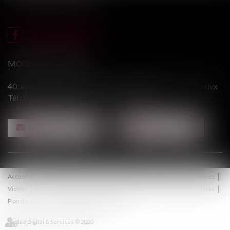
MODERE & ASSOCIÉS
40, avenue du Général Leclerc - 94146 ALFORTVILLE cedex
Tél :
01 43 75 31 55
- Fax : 01 43 75 76 30
NOUS CONTACTER
NOUS LOCALISER
Accueil
Le cabinet
Équipe
Procédure
Médiation
Honoraires
Vidéos
Contact
Politique de confidentialité
Politique de cookies
Plan du site
Mentions légales
Articles
Septeo Digital & Services © 2020