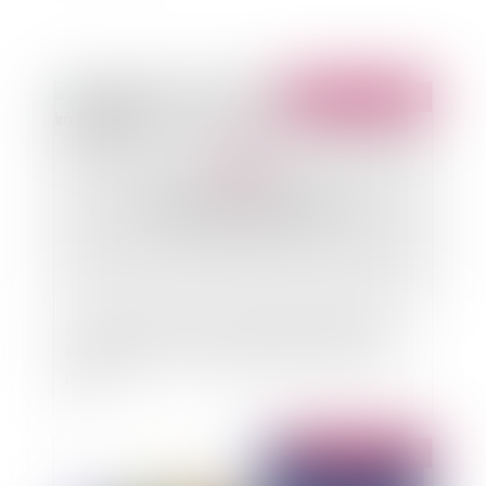
Publié le :
16/07/2026
Cession de titres de société à prépondérance
immobilière : la fin du simple acte sous seing
privé
Publié le :
10/02/2026