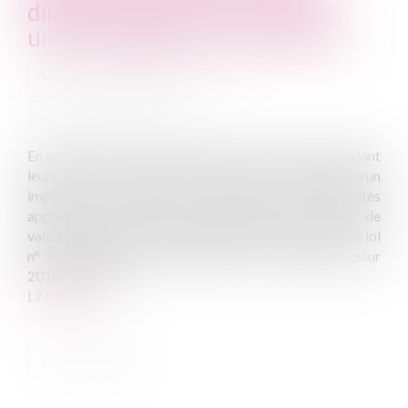
dirigeants partant en retraite :
une prorogation en discussion ?
Auteur : Delahousse Christophe
Publié le :
29/01/2025
Source :
www.eurojuris.fr
En pratique, les dirigeants partant à la retraite et cédant
leurs titres dans une société doivent s’acquitter d’un
impôt sur les gains de cession selon les modalités
applicables en matière de plus-values de cession de
valeurs mobilières. Un dispositif fiscal, institué par la loi
n° 2017-1837 du 30 décembre 2017 de finances pour
2018, prévoit un...
Lire la suite