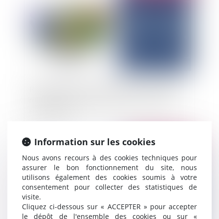
Résolution d’une cession d’actions : le cédant
retrouve sa qualité d’actionnaire avant toute
réinscription
Information sur les cookies
Publié le :
19/09/2025
Nous avons recours à des cookies techniques pour
assurer le bon fonctionnement du site, nous
utilisons également des cookies soumis à votre
consentement pour collecter des statistiques de
visite.
Cliquez ci-dessous sur « ACCEPTER » pour accepter
le dépôt de l'ensemble des cookies ou sur «