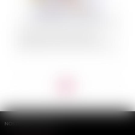
Loi « Littoral » : précision sur la notion
d’agrandissement d’une construction existante
<<
<
1
2
3
4
5
6
7
...
>
>>
NOS DERNIERS TWEETS