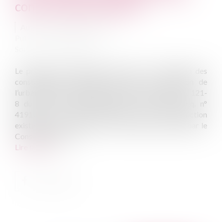
construction existante
Auteur : DALLEMANE Elorri
Publié le :
14/08/2024
Source :
www.eurojuris.fr
Le principe est désormais bien ancré : l’extension des
constructions existantes n’est pas une extension de
l’urbanisation au sens des dispositions de l’article L. 121-
8 du code de l’urbanisme (CE, 3 avril 2020, req. n°
419139). La notion d’extension d’une construction
existante avait d’ailleurs été récemment précisée par le
Conseil d’État : en...
Lire la suite