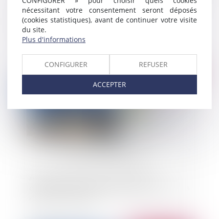
CONFIGURER » pour choisir quels cookies
nécessitant votre consentement seront déposés
Non respect des normes ERP et responsabilité
(cookies statistiques), avant de continuer votre visite
de l'architecte
du site.
Plus d'informations
CONFIGURER
REFUSER
Publié le :
11/09/2024
ACCEPTER
Appréciation du caractère apparent du
désordre à la réception et garantie décennale : la
rigueur se confirme !