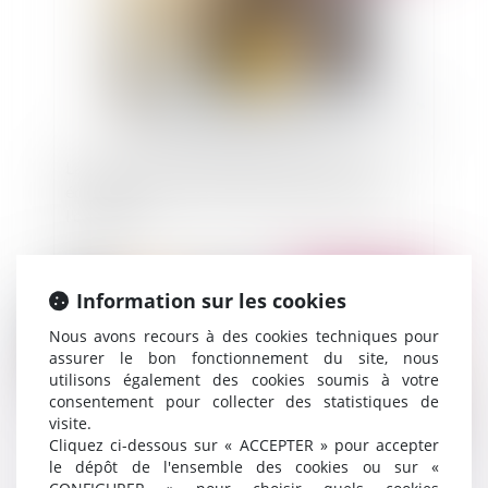
La réception tacite implique une volonté non
équivoque du maitre de l'ouvrage de recevoir
l'ouvrage
Publié le :
12/09/2024
Information sur les cookies
Nous avons recours à des cookies techniques pour
assurer le bon fonctionnement du site, nous
utilisons également des cookies soumis à votre
consentement pour collecter des statistiques de
visite.
Cliquez ci-dessous sur « ACCEPTER » pour accepter
le dépôt de l'ensemble des cookies ou sur «