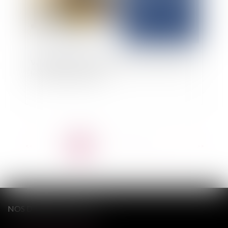
Validité de la clause de différé de livraison dans
les contrats de VEFA
<<
<
1
2
3
4
5
6
7
...
>
>>
NOS DERNIERS TWEETS