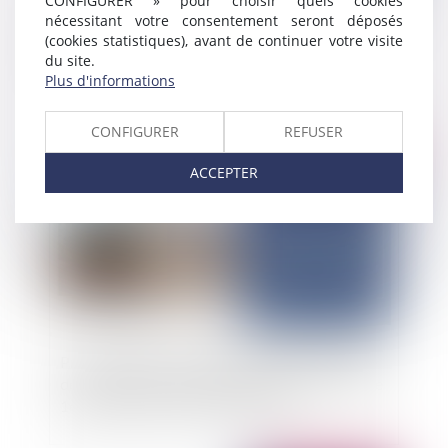
CONFIGURER » pour choisir quels cookies
nécessitant votre consentement seront déposés
La faute de la victime est de nature à réduire son
(cookies statistiques), avant de continuer votre visite
droit à réparation
du site.
Plus d'informations
CONFIGURER
REFUSER
Publié le :
30/06/2025
ACCEPTER
Prorogation exceptionnelle du délai de validité
des autorisations d’urbanisme délivrées entre le
1er janvier 2021 et le 28 mai 2024