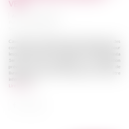
VEFA
Auteur : GAUVIN Ludovic
Publié le :
03/06/2025
Source :
www.eurojuris.fr
Cass, 3ème civ, 2 mai 2024, n°22-20.477 À l’inverse des
contrats de construction de maisons individuelles, pour
lesquels les articles l 231-2 alinéa 1er et R 231-14 alinéa
1er du code de la construction et de l’habitation
prévoient une sanction légale en cas de retard de
livraison, sous la forme d’une pénalité qui ne peut être
inférieure à un...
Lire la suite