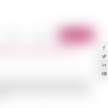
Vidéos
Contact
Espace client
dant un accident du travail
soit possible de rompre le contrat de travail par une
sion du contrat de travail pour accident du travail ou
ement à étendre à la suspension du contrat de travail
...