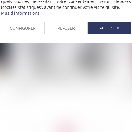
quels cookies nécessitant votre consentement seront déposés
(cookies statistiques), avant de continuer votre visite du site.
Plus d'informations
2015
Publié le :
02/12/2014
ACCEPTER
CONFIGURER
REFUSER
Rupture conventionnelle pendant un accident du
Le 
travail
li
<<
<
...
11
12
13
14
15
16
17
...
>
>>