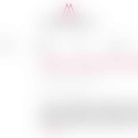
cédure
Médiation
Actus
Honoraires
Rupture conventionnelle pen
Auteur : BOULAN Guillaume
Publié le :
02/12/2014
Source :
www.eurojuris.fr
La Cour de cassation vient d’admettre qu’il 
rupture conventionnelle, nonobstant la suspen
maladie professionnelle. Une solution probabl
pour maternité. Mais attention, l’hypothèse de la
Lire la suite