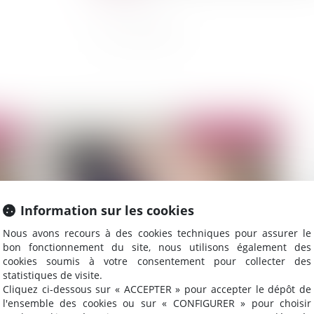
2015
Publié le :
09/04/2015
Information sur les cookies
Nous avons recours à des cookies techniques pour assurer le
bon fonctionnement du site, nous utilisons également des
cookies soumis à votre consentement pour collecter des
statistiques de visite.
L’utilisation du SMS par l’employeur comme
Li
Cliquez ci-dessous sur « ACCEPTER » pour accepter le dépôt de
 et
mode de preuve : Un mode loyal de preuve sur
re
l'ensemble des cookies ou sur « CONFIGURER » pour choisir
un outil présumé d’usage professionnel