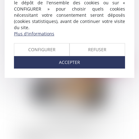
le dépôt de l'ensemble des cookies ou sur «
CONFIGURER » pour choisir quels cookies
nécessitant votre consentement seront déposés
(cookies statistiques), avant de continuer votre visite
du site.
Nouvelle illustration de la recevabilité d’un
Plus d'informations
enregistrement clandestin, en matière de
contentieux accident du travail / maladie
professionnelle
CONFIGURER
REFUSER
ACCEPTER
Publié le :
04/07/2024
Licenciement et PSE homologué : attention à
envisager toutes les possibilités de