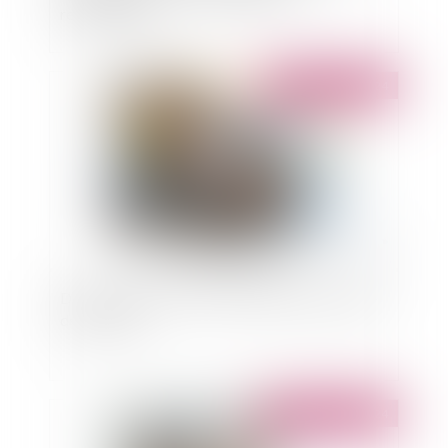
reclassement
Publié le :
04/07/2024
Discrimination en raison du handicap et charge
de la preuve
Publié le :
31/05/2024