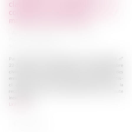
clandestin, en matière de
contentieux accident du travail /
maladie professionnelle
Auteur : MARCHESSEAU LUCAS Magalie
Publié le :
05/07/2024
Source :
www.eurojuris.fr
Par son arrêt du 6 juin 2024 (Cass. 2e civ., 6 juin 2024, nº
22-11.736), la Cour de cassation, deuxième chambre
civile, poursuit sa jurisprudence sur la recevabilité des
enregistrements réalisés à l'insu de leur auteur, cette fois-
ci dans le cadre d’un contentieux portant sur la
reconnaissance d’un accident du travail et de la faute
inexcusable...
Lire la suite