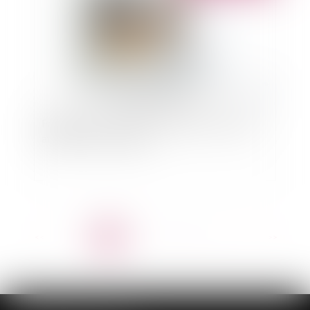
Faute grave : La carrière exemplaire du salarié
atténue-t-elle sa faute ?
<<
<
1
2
3
4
5
6
7
...
>
>>