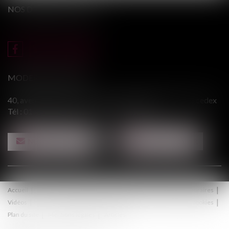
NOS DERNIERS TWEETS
MODERE & ASSOCIÉS
40, avenue du Général Leclerc - 94146 ALFORTVILLE cedex
Tél :
01 43 75 31 55
- Fax : 01 43 75 76 30
NOUS CONTACTER
NOUS LOCALISER
Accueil
Le cabinet
Équipe
Procédure
Médiation
Honoraires
Vidéos
Contact
Politique de confidentialité
Politique de cookies
Plan du site
Mentions légales
Articles