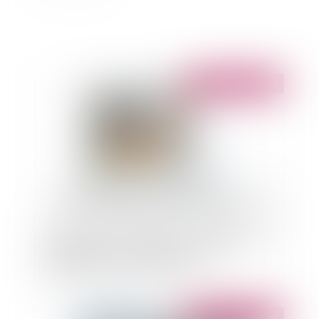
Publié le :
12/09/2024
Licenciement pour inaptitude : le manquement à
l’obligation de sécurité ayant conduit à
l’inaptitude est imprescriptible
Publié le :
12/08/2024