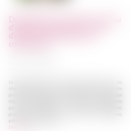
Dégradation d’un chemin rural ou
d’une voie communale : mode
d’emploi à destination des
collectivités
Auteur : VERGER Julie
Publié le :
29/05/2015
Source :
www.eurojuris.fr
Le passage régulier ou ponctuel de véhicules sur les
chemins ruraux et voies communales peut parfois
provoquer des dégâts.Tel pourrait être le cas du passage
régulier d’engins agricoles, ou encore de véhicules utilisés
par des entreprises de travaux.La collectivité,
propriétaire du chemin rural ou de la voie communale,
pourrait alors être tentée...
Lire la suite