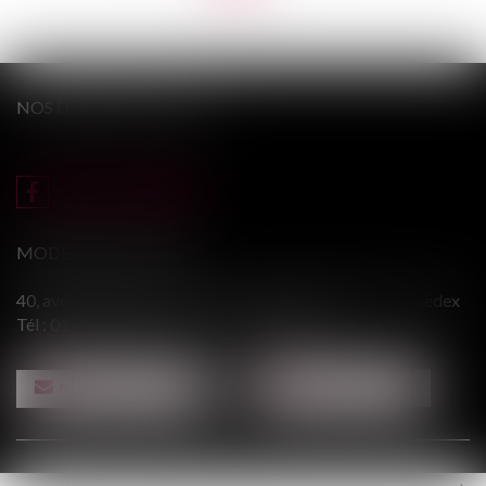
NOS DERNIERS TWEETS
MODERE & ASSOCIÉS
40, avenue du Général Leclerc - 94146 ALFORTVILLE cedex
Tél :
01 43 75 31 55
- Fax : 01 43 75 76 30
NOUS CONTACTER
NOUS LOCALISER