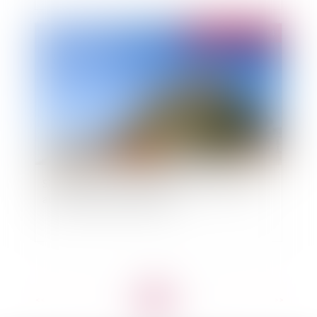
Publié le :
17/11/2014
Simplification du régime des travaux adossés
aux monuments historiques
<<
<
1
2
3
4
5
6
7
...
>
>>