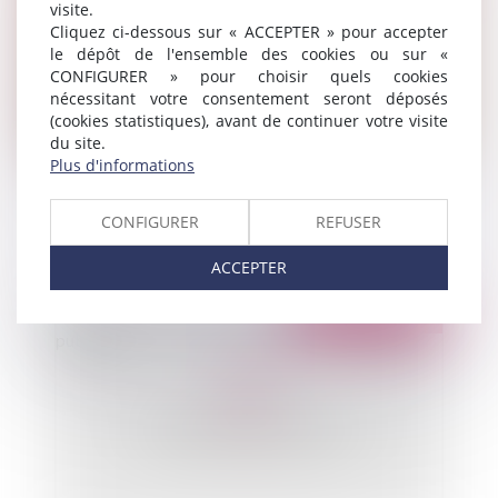
visite.
Cliquez ci-dessous sur « ACCEPTER » pour accepter
le dépôt de l'ensemble des cookies ou sur «
CONFIGURER » pour choisir quels cookies
nécessitant votre consentement seront déposés
(cookies statistiques), avant de continuer votre visite
du site.
Plus d'informations
Propriété publique et privée - Mur à l'aplomb
d'une voie publique
CONFIGURER
REFUSER
ACCEPTER
Publié le :
16/12/2014