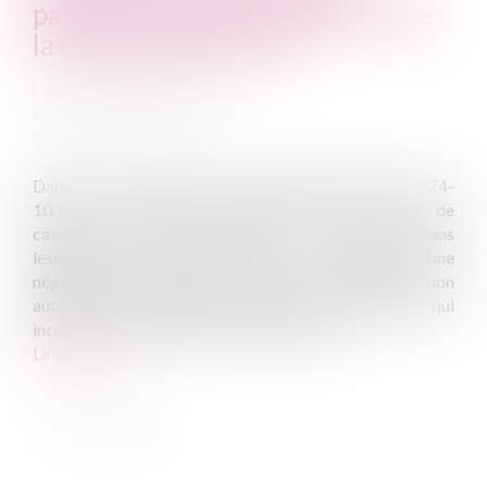
paiement supporte l’essentiel de
la charge de la preuve
Auteur : VIBERT Olivier
Publié le :
19/05/2025
Source :
www.eurojuris.fr
Dans un arrêt rendu le 30 avril 2025 (pourvoi n°24-
10.149), la Chambre commerciale de la Cour de
cassation précise clairement les conditions dans
lesquelles un utilisateur peut se voir reprocher une
négligence grave ayant entraîné des paiements non
autorisés. Cette décision rappelle surtout la preuve qui
incombe aux prestataires de services de p...
Lire la suite