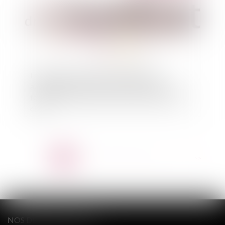
La garantie d'éviction est une garantie
applicable à toutes les ventes et trouve son
fondement aux articles 1625 et 1626 du Code
civil
<<
<
1
2
3
4
5
6
7
...
>
>>
NOS DERNIERS TWEETS