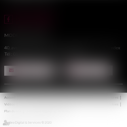
MODERE & ASSOCIÉS
40, avenue du Général Leclerc - 94146 ALFORTVILLE cedex
Tél :
01 43 75 31 55
- Fax : 01 43 75 76 30
NOUS CONTACTER
NOUS LOCALISER
Accueil
Le cabinet
Équipe
Procédure
Médiation
Honoraires
Vidéos
Contact
Politique de confidentialité
Politique de cookies
Plan du site
Mentions légales
Articles
Septeo Digital & Services © 2020