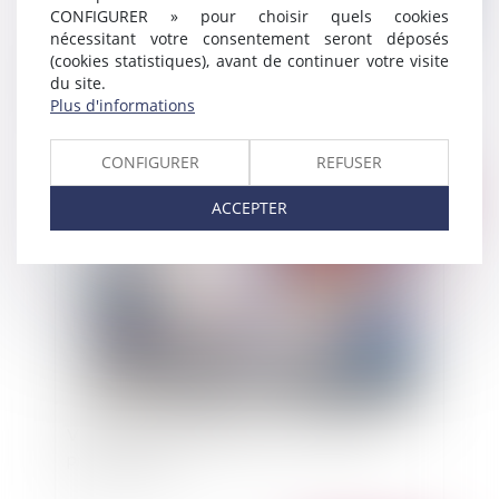
CONFIGURER » pour choisir quels cookies
nécessitant votre consentement seront déposés
(cookies statistiques), avant de continuer votre visite
La clause d'exonération de la garantie des vices
du site.
cachés ne s'étend pas à la garantie d'éviction
Plus d'informations
CONFIGURER
REFUSER
Publié le :
13/11/2023
ACCEPTER
Vices cachés et qualification de "vendeur
professionnel"