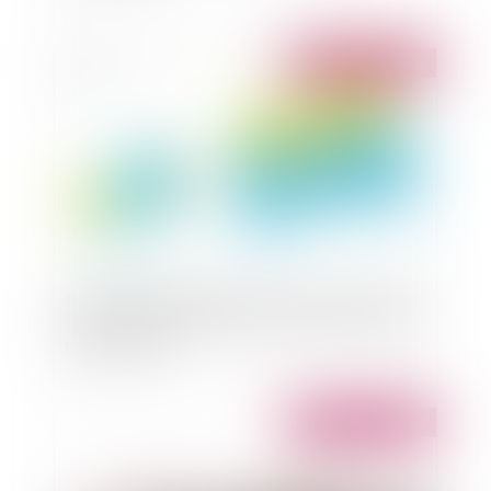
Publié le :
26/10/2023
Action en garantie des vices cachés : recours de
l'acquéreur insatisfait à l'encontre d'un vendeur
professionnel
Publié le :
10/01/2023