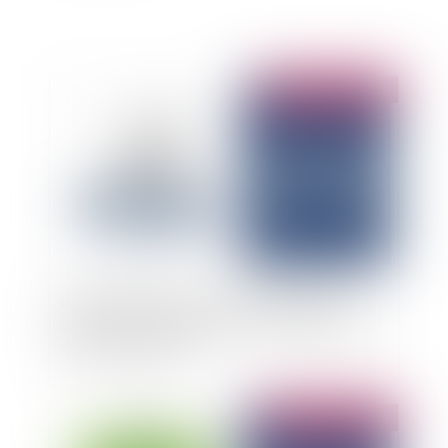
Publié le :
19/05/2025
Paiements non autorisés : le prestataire de
services de paiement supporte l’essentiel de la
charge de la preuve
Publié le :
28/04/2025