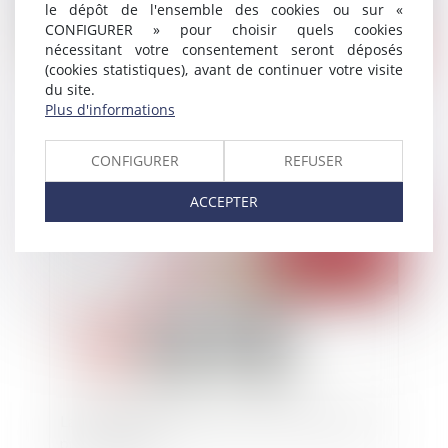
le dépôt de l'ensemble des cookies ou sur «
CONFIGURER » pour choisir quels cookies
nécessitant votre consentement seront déposés
(cookies statistiques), avant de continuer votre visite
du site.
Les conditions de la procédure de destitution du
Plus d'informations
Président de la République précisées
CONFIGURER
REFUSER
ACCEPTER
Publié le :
26/11/2013
La communication du Maire sortant en période
pré-électorale