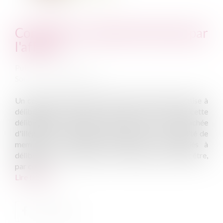
Conseiller municipal intéressé par
l'affaire
Publié le :
03/12/2014
Source :
www.eurojuris.fr
Un conseiller municipal intéressé par l'affaire soumise à
délibération ne doit pas y prendre part, à défaut, cette
délibération à laquelle il aura pris part sera entachée
d'illégalité.Les conseillers municipaux, en leur qualité de
membre de l'assemblée municipale, sont appelés à
délibérer sur les affaires de la commune et doivent être,
par consé...
Lire la suite