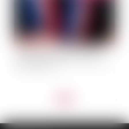
Célébration des mariages de personnes de
même sexe: pas de clause de conscience pour
l'officier d'état civil
<<
<
...
2
3
4
5
6
7
8
...
>
>>