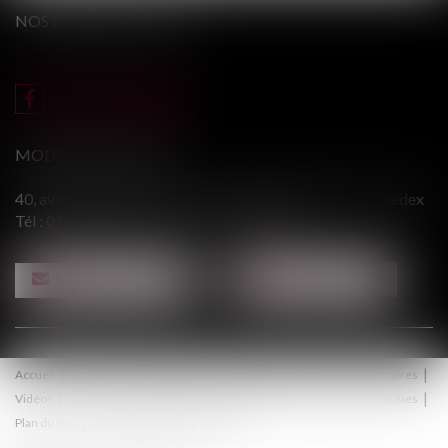
NOS DERNIERS TWEETS
MODERE & ASSOCIÉS
40, avenue du Général Leclerc - 94146 ALFORTVILLE cedex
Tél :
01 43 75 31 55
- Fax : 01 43 75 76 30
NOUS CONTACTER
NOUS LOCALISER
Accueil
Le cabinet
Équipe
Procédure
Médiation
Honoraires
Vidéos
Contact
Politique de confidentialité
Politique de cookies
Plan du site
Mentions légales
Articles