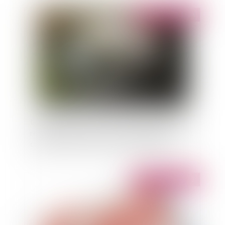
Publié le :
29/01/2024
La loi Badinter n'exclut pas l’application de la
responsabilité civile extracontractuelle de droit
commun à l'encontre des non conducteurs
Publié le :
21/12/2023