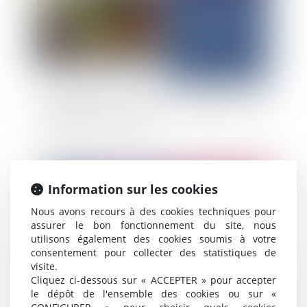
Loi Badinter - Accident de la circulation et offre
d’indemnité à la victime
Publié le :
24/10/2024
Information sur les cookies
Nous avons recours à des cookies techniques pour
assurer le bon fonctionnement du site, nous
utilisons également des cookies soumis à votre
consentement pour collecter des statistiques de
visite.
Cliquez ci-dessous sur « ACCEPTER » pour accepter
le dépôt de l'ensemble des cookies ou sur «