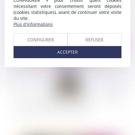
CONFIGURER » pour choisir quels cookies
nécessitant votre consentement seront déposés
Vidéo : Qu'est-ce que le service d'aide au
(cookies statistiques), avant de continuer votre visite
recouvrement des victimes d'infraction (SARVI)
du site.
?
Plus d'informations
CONFIGURER
REFUSER
Publié le :
12/08/2024
ACCEPTER
Vidéo : peut-on chiffrer la douleur ?