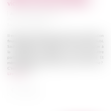
victimes d'infraction (SARVI) ?
Auteur : MOUNIELOU Etienne
Publié le :
24/10/2024
Source :
www.eurojuris.fr
Il existe assez peu d'autres moyens que la compensation
financière pour être indemnisé d'un tort que l'on a subi.
Sauf qu'évidemment, telle perspective peut se heurter à
la solvabilité du débiteur... Ce qui peut être
particulièrement frustrant, surtout en droit pénal. Et
même, carrément décourageant. À quoi bon, en somme ?
C'est là qu'interv...
Lire la suite