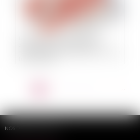
La responsabilité du fait des produits
défectueux n’exclut pas l’application de la
responsabilité pour carence dolosive - Le cas de
l'affaire Mediator
<<
<
1
2
3
4
5
6
7
...
>
>>
NOS DERNIERS TWEETS