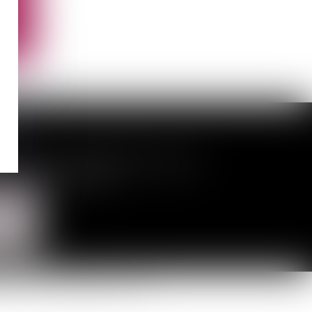
CIÉS
néral Leclerc - 94146 ALFORTVILLE cedex
55
- Fax : 01 43 75 76 30
TACTER
LISER
n du site
Mentions légales
Articles